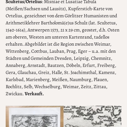
Scultetus/Ortelius
: Misniae et Lusatiae Tabula
(Meißen/Sachsen und Lausitz), Kupferstich-Karte von
Ortelius, gezeichnet von dem Görlitzer Humanisten und
Arithmetiklehrer Bartholomä(e)us Schulz (lat. Scultetus,
1540-1614), Antwerpen 1573, 21 x 29 cm, geostet, d.h. Osten
am oberen, Westen am unteren Kartenrand, tadellos
erhalten. Abgebildet ist die Region zwischen Weimar,
Wittenberg, Cottbus, Lauban, Prag, Eger – u.a. mit den
Städten und Gemeinden Dresden, Leipzig, Chemnitz,
Annaberg, Arnstadt, Bautzen, Döbeln, Erfurt, Freiberg,
Gera, Glauchau, Greiz, Halle, St. Joachimsthal, Kamenz,
Karlsbad, Marienberg, Meißen, Naumburg, Plauen,
Rochlitz, Selb, Wechselburg, Weimar, Zeitz, Zittau,
Zwickau.
Verkauft.